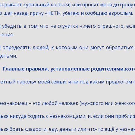
закрывает купальный костюм) или просит меня дотронут
аю шаг назад, кричу «НЕТ!», убегаю и сообщаю взрослым.
 убедить в том, что не случится ничего страшного, есл
чения.
й определять людей, к которым они могут обратитьс
детьми.
Главные правила, установленные родителями,кот
секретный пароль» моей семьи, и ни под каким предлогом 
то незнакомец – это любой человек (мужского или женског
ельзя никуда ходить с незнакомцами, и, если они прибли
ельзя брать сладости, еду, деньги или что-то ещё у незна