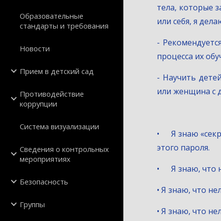
тела, которые 
Образовательные
или себя, я дел
стандарты и требования
- Рекомендуется
Новости
процесса их обу
Прием в детский сад
- Научить дете
или женщина с 
Противодействие
коррупции
Система визуализации
•      Я знаю «
этого пароля.
Сведения о контрольных
мероприятиях
•      Я знаю, ч
Безопасность
• Я знаю, что н
Группы
• Я знаю, что н