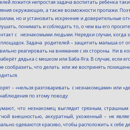
ияния окружающих, а также возможности пропажи. Поэт
илам, но и установить искренние и доверительные отн
лушать, понимать и соблюдать то, о чем вы его просит
онтакт с   незнакомыми людьми. Нередки случаи, когда 
 площадок. Задача  родителей – защитить малыша от оп
вильно реагировать на внимание с их стороны.  Ни в кое
заберёт дядька с мешком или Баба-Яга. В случае, если е
не сообразить, что делать  или же воспринять похищени
одиться.
орят – «нельзя разговаривать  с незнакомцами» или «дер
наблюдения по этому поводу:
думают, что незнакомец выглядит грязным, страшным и
тной внешностью, аккуратный, ухоженный – не являе
ально одеваются красиво, чтобы расположить к себе де