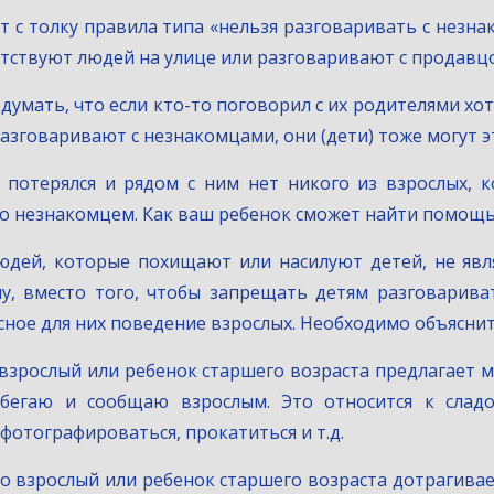
т с толку правила типа «нельзя разговаривать с незна
тствуют людей на улице или разговаривают с продавцо
одумать, что если кто-то поговорил с их родителями хот
азговаривают с незнакомцами, они (дети) тоже могут э
к потерялся и рядом с ним нет никого из взрослых,
его незнакомцем. Как ваш ребенок сможет найти помощ
юдей, которые похищают или насилуют детей, не явл
у, вместо того, чтобы запрещать детям разговарива
сное для них поведение взрослых. Необходимо объяснит
 взрослый или ребенок старшего возраста предлагает мн
 убегаю и сообщаю взрослым. Это относится к слад
фотографироваться, прокатиться и т.д.
-то взрослый или ребенок старшего возраста дотрагивае