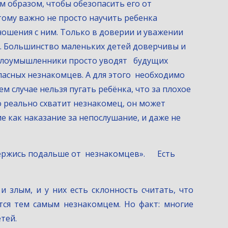
ому важно не просто научить ребенка 
ошения с ним. Только в доверии и уважении 
е. Большинство маленьких детей доверчивы и 
злоумышленники просто уводят   будущих 
асных незнакомцев. А для этого  необходимо 
м случае нельзя пугать ребёнка, что за плохое 
го реально схватит незнакомец, он может 
е как наказание за непослушание, и даже не 
жись подальше от  незнакомцев».      Есть 
 злым, и у них есть склонность считать, что
тся тем самым незнакомцем. Но факт: многие
тей.