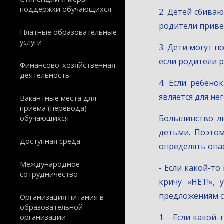
поддержки обучающихся
2. Детей сбиваю
родители приве
Платные образовательные
услуги
3. Дети могут п
если родители р
Финансово-хозяйственная
деятельность
4. Если ребено
является для н
Вакантные места для
приема (перевода)
обучающихся
Большинство л
детьми. Поэтом
Доступная среда
определять опа
Международное
- Если какой-то
сотрудничество
кричу «НЕТ!»,
предложениям с
Организация питания в
образовательной
организации
1. - Если какой