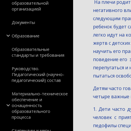
 На плечи родителей ложится непростая задача воспитать ребенка таким образом, чтобы обезопасить его от 
образовательной
организацией
негативного вл
следующим прав
Документы
ребенок будет с
легко идут на к
Образование
жертв с детских
Образовательные
научить его пра
стандарты и требования
поведение его  
перепугаться и 
Руководство.
Педагогический (научно-
пытаться освоб
педагогический) состав
Детям часто гов
Материально-техническое
четыре важные 
обеспечение и
оснащенность
1. Дети часто 
образовательного
процесса
человек с прия
педофилы специ
Стипендии и меры