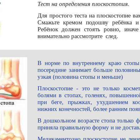
Тест на определения плоскостопия.
Для простого теста на плоскостопие в
Смажьте кремом подошву ребёнка и 
Ребёнок должен стоять ровно, инач
внимательно рассмотрите след.
В норме по внутреннему краю стопы и
посередине занимает больше половины
узкая (половина стопы и меньше)
Плоскостопие - это не только косме
болями в стопах, голенях, повышенно
при беге, прыжках, ухудшением коо
нижних конечностей, более ранним поя
В дошкольном возрасте стопа только ф
приняла правильную форму и не достав
Медикаментозно плоскостопие не лечи