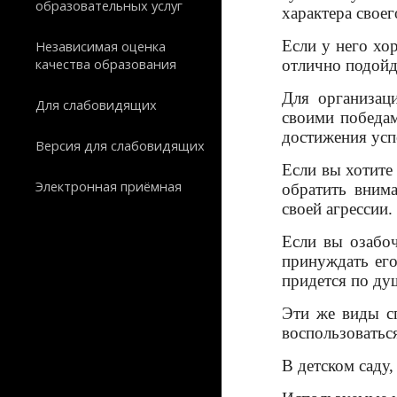
образовательных услуг
характера свое
Если у него хо
Независимая оценка
качества образования
отлично подойду
Для организац
Для слабовидящих
своими победам
достижения усп
Версия для слабовидящих
Если вы хотите
Электронная приёмная
обратить внима
своей агрессии.
Если вы озабоч
принуждать его
придется по ду
Эти же виды с
воспользоватьс
В детском саду