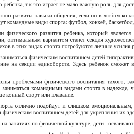
го ребенка, т.к это играет не мало важную роль для д
рошо развиты навыки общения, если он в любом коллек
т командные виды спорта: футбол, хоккей, баскетбол, 
ии физического развития ребенка, который являетс
и, оптимальным вариантом станет секция художестве
ехов в этих видах спорта потребуются личные усилия 
 заниматься физическим воспитанием детей гиперакти
ние на секции единоборств. Здесь ребенок сможет 
ены проблемами физического воспитания тихого, зам
 заниматься командными видами спорта в надежде, ч
ше конный спорт или плавание.
порта отлично подойдут и слишком эмоциональным, 
я физическим воспитанием детей для укрепления их зд
, на занятиях по физической культуре, дети осваивают