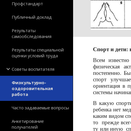
Профстандарт
Публичный доклад
Результаты
самообследования
Спорт и дети:
Результаты специальной
оценки условий труда
Всем известно
физическая ак
Советы воспитателя
постепенно. Бы
спорт улучшае
Физкультурно-
ориентация в п
оздоровительная
системы начина
работа
В какую спорти
Часто задаваемые вопросы
ребенка нет ме
каким видом сп
Анкетирование
то прежде всег
получателей
ту или иную с