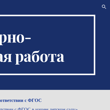
ion
рно-
я работа
оответствии с ФГОС
етствии с ФГОС в нашем детском саду».