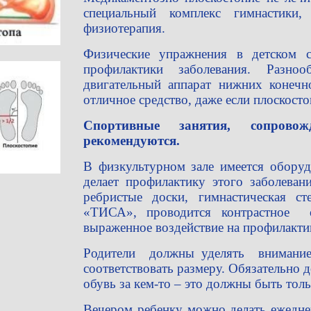
специальный комплекс гимнастики
физиотерапия.
Физические упражнения в детском с
профилактики заболевания. Разно
двигательный аппарат нижних конечн
отличное средство, даже если плоскосто
Спортивные занятия, сопров
рекомендуются.
В физкультурном зале имеется оборуд
делает профилактику этого заболеван
ребристые доски, гимнастическая ст
«ТИСА», проводится контрастное 
выраженное воздействие на профилакти
Родители должны уделять внимание 
соответствовать размеру. Обязательно 
обувь за кем-то – это должны быть тол
Вечером ребенку можно делать ежедне