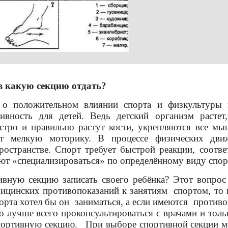
 в какую секцию отдать?
 о положительном влиянии спорта и физкультуры 
тивность для детей. Ведь детский организм расте
стро и правильно растут кости, укрепляются все м
т мелкую моторику. В процессе физических движ
ространстве. Спорт требует быстрой реакции, соотве
ют «специализироваться» по определённому виду спор
вную секцию записать своего ребёнка? Этот вопрос
дицинских противопоказаний к занятиям спортом, то п
орта хотел бы он заниматься, а если имеются противо
о лучше всего проконсультироваться с врачами и тол
портивную секцию. При выборе спортивной секции м