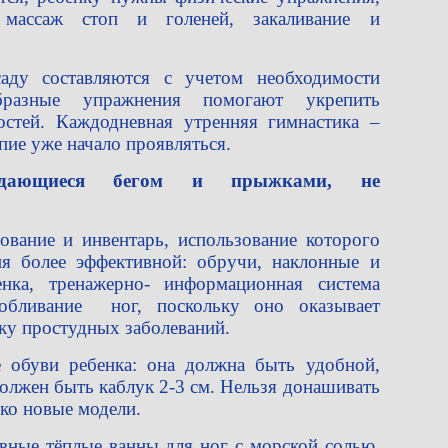
, массаж стоп и голеней, закаливание и
аду составляются с учетом необходимости
образные упражнения помогают укрепить
остей. Каждодневная утренняя гимнастика –
пие уже начало проявляться.
ождающиеся бегом и прыжками, не
ование и инвентарь, использование которого
ия более эффективной: обручи, наклонные и
енка, тренажерно- информационная система
обливание ног, поскольку оно оказывает
ку простудных заболеваний.
обуви ребенка: она должна быть удобной,
должен быть каблук 2-3 см. Нельзя донашивать
ько новые модели.
вные тёплые ванны для ног с морской солью,