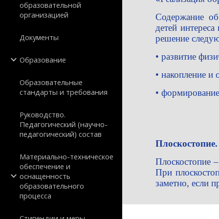
образовательной
организацией
Содержание об
детей интереса
Документы
решение следую
• развитие физ
Образование
• накопление и
Образовательные
стандарты и требования
• формирование
Руководство.
Педагогический (научно-
педагогический) состав
Плоскостопие.
Материально-техническое
Плоскостопие –
обеспечение и
При плоскостоп
оснащенность
заметно, если 
образовательного
процесса
Стипендии и меры