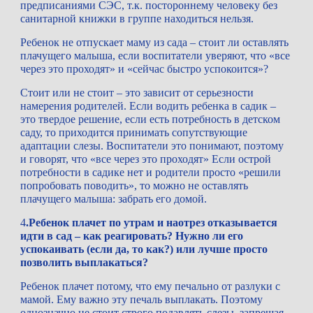
предписаниями СЭС, т.к. постороннему человеку без 
санитарной книжки в группе находиться нельзя.
Ребенок не отпускает маму из сада – стоит ли оставлять 
плачущего малыша, если воспитатели уверяют, что «все 
через это проходят» и «сейчас быстро успокоится»?
Стоит или не стоит – это зависит от серьезности 
намерения родителей. Если водить ребенка в садик – 
это твердое решение, если есть потребность в детском 
саду, то приходится принимать сопутствующие 
адаптации слезы. Воспитатели это понимают, поэтому 
и говорят, что «все через это проходят» Если острой 
потребности в садике нет и родители просто «решили 
попробовать поводить», то можно не оставлять 
плачущего малыша: забрать его домой.
4
.Ребенок плачет по утрам и наотрез отказывается 
идти в сад – как реагировать? Нужно ли его 
успокаивать (если да, то как?) или лучше просто 
позволить выплакаться?
Ребенок плачет потому, что ему печально от разлуки с 
мамой. Ему важно эту печаль выплакать. Поэтому 
однозначно не стоит строго подавлять слезы, запрещая 