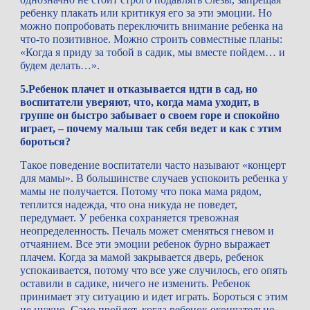
ребенку плакать или критикуя его за эти эмоции. Но 
можно попробовать переключить внимание ребенка на 
что-то позитивное. Можно строить совместные планы: 
«Когда я приду за тобой в садик, мы вместе пойдем… и 
будем делать…».
5.Ребенок плачет и отказывается идти в сад, но 
воспитатели уверяют, что, когда мама уходит, в 
группе он быстро забывает о своем горе и спокойно 
играет, – почему малыш так себя ведет и как с этим 
бороться?
Такое поведение воспитатели часто называют «концерт 
для мамы». В большинстве случаев успокоить ребенка у 
мамы не получается. Потому что пока мама рядом, 
теплится надежда, что она никуда не поведет, 
передумает. У ребенка сохраняется тревожная 
неопределенность. Печаль может сменяться гневом и 
отчаянием. Все эти эмоции ребенок бурно выражает 
плачем. Когда за мамой закрывается дверь, ребенок 
успокаивается, потому что все уже случилось, его опять 
оставили в садике, ничего не изменить. Ребенок 
принимает эту ситуацию и идет играть. Бороться с этим 
не нужно. Само пройдет, когда ребенок окончательно 