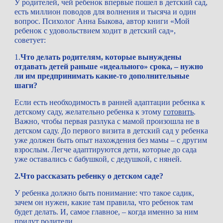
У родителей, чей ребенок впервые пошел в детский сад, 
есть миллион поводов для волнения и тысяча и один 
вопрос. Психолог Анна Быкова, автор книги «Мой 
ребенок с удовольствием ходит в детский сад», 
советует:
1.
Что делать родителям, которые вынуждены 
отдавать детей раньше «идеального» срока, – нужно 
ли им предпринимать какие-то дополнительные 
шаги?
Если есть необходимость в ранней адаптации ребенка к 
детскому саду, желательно ребенка к этому 
готовить
. 
Важно, чтобы первая разлука с мамой произошла не в 
детском саду. До первого визита в детский сад у ребенка 
уже должен быть опыт нахождения без мамы – с другим 
взрослым. Легче адаптируются дети, которые до сада 
уже оставались с бабушкой, с дедушкой, с няней.
2.Что рассказать ребенку о детском саде?
У ребенка должно быть понимание: что такое садик, 
зачем он нужен, какие там правила, что ребенок там 
будет делать. И, самое главное, – когда именно за ним 
придут родители.