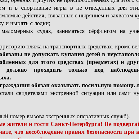
чом и в спортивные игры в не отведенных для этих 
емлемые действия, связанные с нырянием и захватом 
ку и нырять с лодки;
а маломерных судах, заниматься сёрфингом на учас
территорию пляжа на транспортных средствах, кроме ве
обязаны не допускать купания детей в неустановл
обленных для этого средствах (предметах) и дру
ей должно проходить только под наблюдени
ыха.
ражданин обязан оказывать посильную помощь лю
стали свидетелями экстренной ситуации или сами ну
ный номер вызова экстренных оперативных служб).
е жители и гости Санкт-Петербурга! Не подверга
ите, что несоблюдение правил безопасности при 