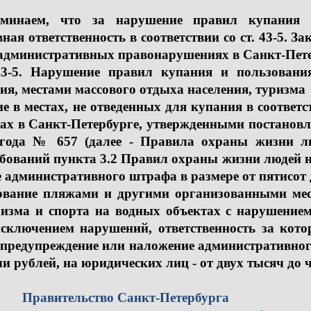
ем, что за нарушение правил купания и 
ая ответственность в соответствии со ст. 43-5. З
административных правонарушениях в Санкт-Пете
43-5. Нарушение правил купания и пользован
ия, местами массового отдыха населения, туризма
ие в местах, не отведенных для купания в соотве
ах в Санкт-Петербурге, утвержденными постановл
года № 657 (далее - Правила охраны жизни лю
бований пункта 3.2 Правил охраны жизни людей н
 административного штрафа в размере от пятисот 
ование пляжами и другими организованными мес
уризма и спорта на водных объектах с нарушени
 исключением нарушений, ответственность за ко
т предупреждение или наложение административног
ячи рублей, на юридических лиц - от двух тыс
ельство Санкт-Петербурга