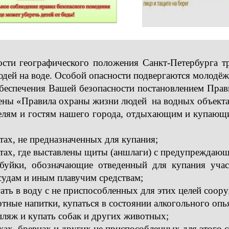
сти географического положения Санкт-Петербурга т
юдей на воде. Особой опасности подвергаются молодёж
беспечения Вашей безопасности постановлением Прави
ны «Правила охраны жизни людей на водных объектах
лям и гостям нашего города, отдыхающим и купающи
стах, не предназначенных для купания;
естах, где выставлены щиты (аншлаги) с предупрежда
 буйки, обозначающие отведенный для купания участ
 судам и иным плавучим средствам;
гать в воду с не приспособленных для этих целей соор
ртные напитки, купаться в состоянии алкогольного опь
 пляж и купать собак и других животных;
сках, бревнах и других не приспособленных для этого с