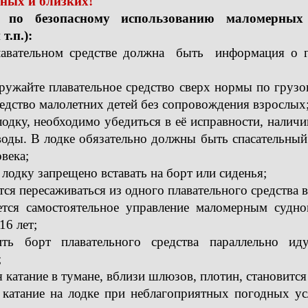
дных и близких!
и по безопасному использованию маломерных
т.п.):
лавательном средстве должна быть информация о г
ужайте плавательное средство сверх нормы по грузоп
редство малолетних детей без сопровождения взрослых
лодку, необходимо убедиться в её исправности, налич
воды. В лодке обязательно должны быть спасательны
века;
 лодку запрещено вставать на борт или сиденья;
тся пересаживаться из одного плавательного средства 
уется самостоятельное управление маломерным судн
16 лет;
вить борт плавательного средства параллельно 
;
я катание в тумане, вблизи шлюзов, плотин, становитс
 катание на лодке при неблагоприятных погодных ус