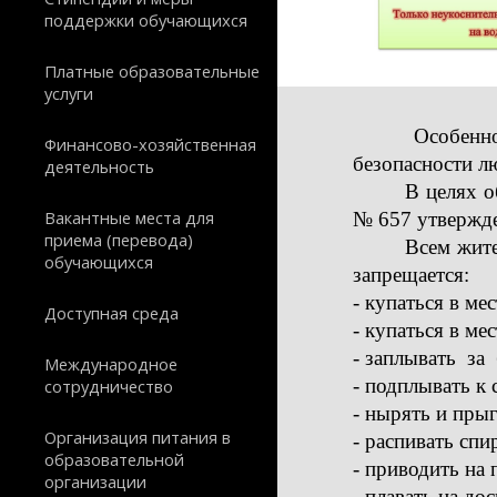
поддержки обучающихся
Платные образовательные
услуги
Особенно
Финансово-хозяйственная
безопасности л
деятельность
В целях о
Вакантные места для
№ 657 утвержде
приема (перевода)
Всем жите
обучающихся
запрещается:
- купаться в ме
Доступная среда
- купаться в м
- заплывать за
Международное
- подплывать к
сотрудничество
- нырять и пры
Организация питания в
- распивать спи
образовательной
- приводить на
организации
- плавать на до