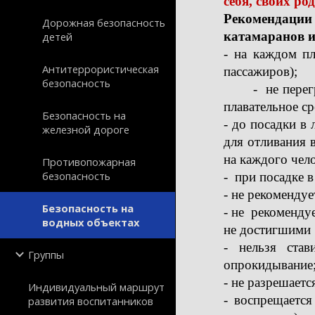
себя, своих ро
Рекомендаци
Дорожная безопасность
катамаранов и 
детей
- на каждом п
Антитеррористическая
пассажиров);
безопасность
- не перегр
плавательное с
Безопасность на
- до посадки в 
железной дороге
для отливания 
на каждого чело
Противопожарная
безопасность
- при посадке в
- не рекомендуе
Безопасность на
- не рекоменд
водных объектах
не достигшими 
- нельзя ста
Группы
опрокидывание
- не разрешаетс
Индивидуальный маршрут
- воспрещается
развития воспитанников