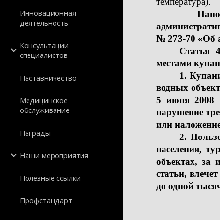
температура).
Инновационная
Напомина
деятельность
административн
№ 273-70 «Об 
Консультации
Статья 
специалистов
местами купан
1. Купан
Наставничество
водных объект
5 июня 2008 
Медицинское
обслуживание
нарушение тре
или наложение
Награды
2. Польз
населения, т
Наши мероприятия
объектах, за
статьи, влече
Полезные ссылки
до одной тыс
Профстандарт
Правит