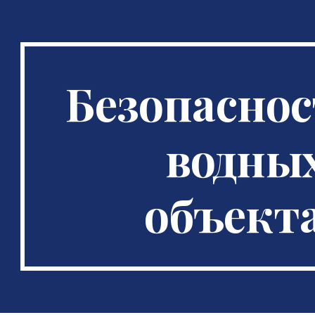
ip to main content
Skip to navigat
Безопаснос
водны
объект