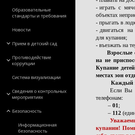
- играть с мя
Образовательные
объектах непри
стандарты и требования
- прыгать в лод
Новости
- двигаться н
для купания;
Прием в детский сад
- въезжать на 
Взрослые 
Противодействие
на не приспос
коррупции
Купание дет
местах зон отд
Система визуализации
Каждый г
Если Вы 
Сведения о контрольных
мероприятиях
телефонам:
–
01
;
Безопасность
–
112
(еди
Уважаемы
Информационная
купании! Помн
безопасность