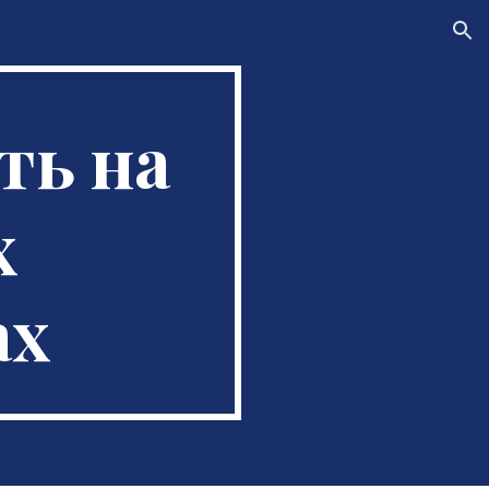
ion
ть на
х
ах